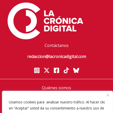
Contáctanos
redaccion@lacronicadigital.com
Quiénes somos
Política de privacidad
Aviso Legal
Usamos cookies para analizar nuestro tráfico. Al hacer clic
en “Aceptar” usted da su consentimiento a nuestro uso de
Política de cookies