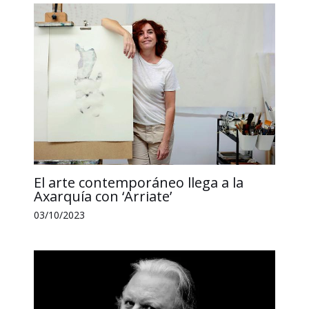
k
n
p
k
i
r
El arte contemporáneo llega a la
Axarquía con ‘Arriate’
03/10/2023