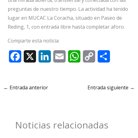
preguntas de nuestro tiempo. La actividad ha tenido
lugar en MUCAC La Coracha, situado en Paseo de
Reding, 1, con entrada libre hasta completar aforo.
Comparte esta noticia:
F
X
L
E
W
C
C
a
i
m
h
o
o
c
n
a
a
p
m
←
Entrada anterior
Entrada siguiente
→
e
k
i
t
y
p
b
e
l
s
L
a
o
d
A
i
r
Noticias relacionadas
o
I
p
n
t