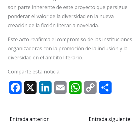
son parte inherente de este proyecto que persigue
ponderar el valor de la diversidad en la nueva
creación de la ficción literaria novelada.
Este acto reafirma el compromiso de las instituciones
organizadoras con la promoción de la inclusión y la
diversidad en el ámbito literario.
Comparte esta noticia:
F
X
L
E
W
C
C
a
i
m
h
o
o
c
n
a
a
p
m
←
Entrada anterior
Entrada siguiente
→
e
k
i
t
y
p
b
e
l
s
L
a