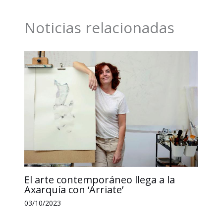
o
d
A
i
r
Noticias relacionadas
o
I
p
n
t
k
n
p
k
i
r
El arte contemporáneo llega a la
Axarquía con ‘Arriate’
03/10/2023