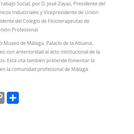
rabajo Social, por D. José Zayas, Presidente del
nicos Industriales y Vicepresidente de Unión
sidente del Colegio de Fisioterapeutas de
nión Profesional.
so Museo de Málaga, Palacio de la Aduana,
o con anterioridad al acto institucional de la
os. Esta cita también pretende fomentar la
o en la comunidad profesional de Málaga.
C
C
o
o
p
m
y
p