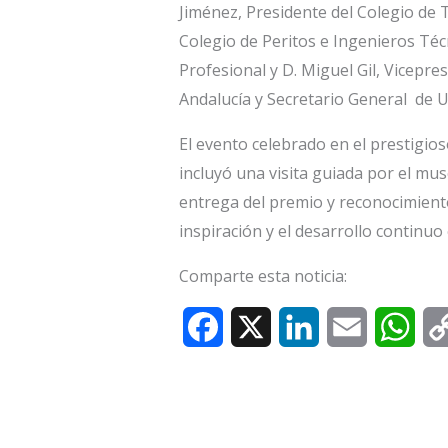
Jiménez, Presidente del Colegio de T
Colegio de Peritos e Ingenieros Téc
Profesional y D. Miguel Gil, Vicepre
Andalucía y Secretario General de U
El evento celebrado en el prestigio
incluyó una visita guiada por el muse
entrega del premio y reconocimient
inspiración y el desarrollo continu
Comparte esta noticia:
F
X
L
E
W
a
i
m
h
c
n
a
a
e
k
i
t