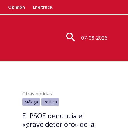
Opinión
Eneltrack
Buscar
07-08-2026
Otras noticias...
Málaga
Política
El PSOE denuncia el
«grave deterioro» de la