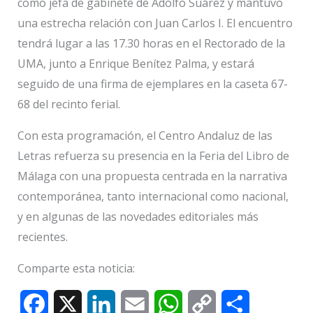
como jefa de gabinete de Adolfo Suárez y mantuvo
una estrecha relación con Juan Carlos I. El encuentro
tendrá lugar a las 17.30 horas en el Rectorado de la
UMA, junto a Enrique Benítez Palma, y estará
seguido de una firma de ejemplares en la caseta 67-
68 del recinto ferial.
Con esta programación, el Centro Andaluz de las
Letras refuerza su presencia en la Feria del Libro de
Málaga con una propuesta centrada en la narrativa
contemporánea, tanto internacional como nacional,
y en algunas de las novedades editoriales más
recientes.
Comparte esta noticia:
F
X
L
E
W
C
C