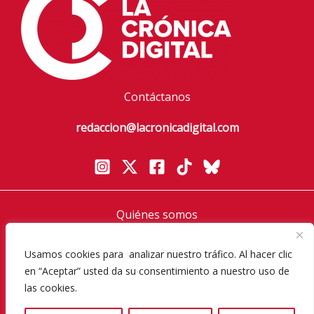
Contáctanos
redaccion@lacronicadigital.com
Quiénes somos
Política de privacidad
Usamos cookies para analizar nuestro tráfico. Al hacer clic
Aviso Legal
en “Aceptar” usted da su consentimiento a nuestro uso de
Política de cookies
las cookies.
Diversos Magazine