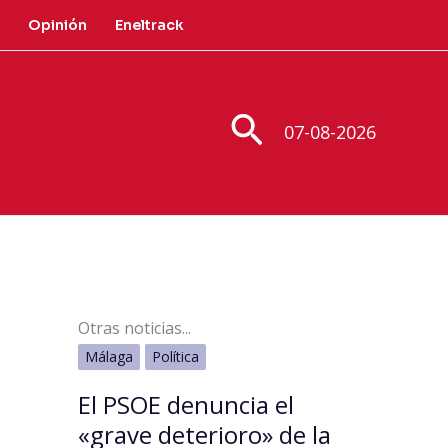
Opinión
Eneltrack
Buscar
07-08-2026
Otras noticias...
Málaga
Política
El PSOE denuncia el
«grave deterioro» de la