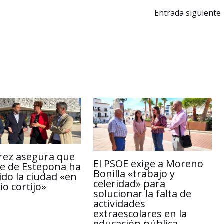
L
a
Entrada siguiente
i
r
n
t
k
i
r
rez asegura que
El PSOE exige a Moreno
lde de Estepona ha
Bonilla «trabajo y
ido la ciudad «en
celeridad» para
o cortijo»
solucionar la falta de
actividades
extraescolares en la
educación pública