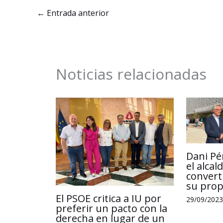
b
e
l
s
←
Entrada anterior
o
d
A
o
I
p
k
n
p
Noticias relacionadas
Dani Pé
el alca
convert
su propi
El PSOE critica a IU por
29/09/2023
preferir un pacto con la
derecha en lugar de un