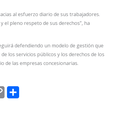
acias al esfuerzo diario de sus trabajadores.
 y el pleno respeto de sus derechos”, ha
eguirá defendiendo un modelo de gestión que
d de los servicios públicos y los derechos de los
io de las empresas concesionarias.
C
C
o
o
p
m
y
p