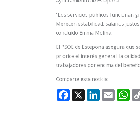
Ayuntamiento de Estepona.
“Los servicios públicos funcionan gr
Merecen estabilidad, salarios justos
concluido Emma Molina.
El PSOE de Estepona asegura que s
priorice el interés general, la calida
trabajadores por encima del benefic
Comparte esta noticia:
F
X
L
E
W
a
i
m
h
c
n
a
a
e
k
i
t