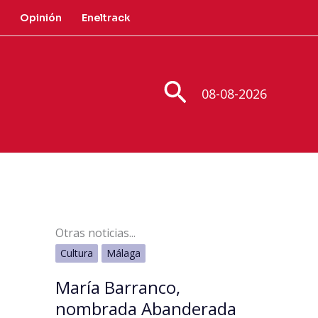
Opinión
Eneltrack
Buscar
08-08-2026
Otras noticias...
Cultura
Málaga
María Barranco,
nombrada Abanderada