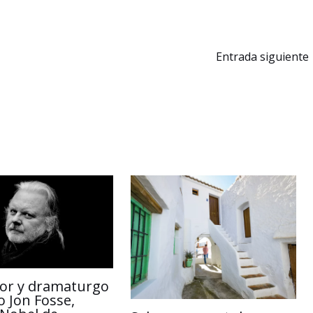
y
p
L
a
Entrada siguiente
i
r
n
t
k
i
r
itor y dramaturgo
 Jon Fosse,