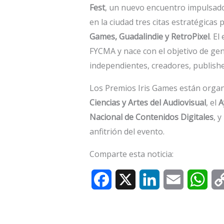
Fest
, un nuevo encuentro impulsad
en la ciudad tres citas estratégicas 
Games, Guadalindie y RetroPixel
. El
FYCMA y nace con el objetivo de gen
independientes, creadores, publish
Los Premios Iris Games están organ
Ciencias y Artes del Audiovisual
, el
A
Nacional de Contenidos Digitales
, y
anfitrión del evento.
Comparte esta noticia:
F
X
L
E
W
a
i
m
h
c
n
a
a