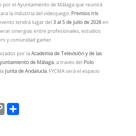
o por el Ayuntamiento de Málaga que reunirá
para la industria del videojuego:
Premios Iris
 evento tendrá lugar del
3 al 5 de julio de 2026
en
erar sinergias entre profesionales, estudios
ers y comunidad gamer.
izados por la
Academia de Televisión y de las
yuntamiento de Málaga
, a través del
Polo
 la
Junta de Andalucía
. FYCMA será el espacio
C
C
o
o
p
m