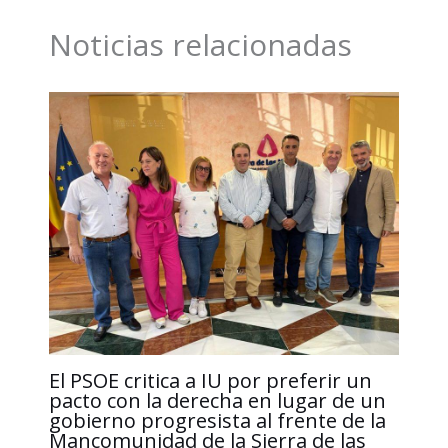
o
d
A
i
r
Noticias relacionadas
o
I
p
n
t
k
n
p
k
i
r
El PSOE critica a IU por preferir un
pacto con la derecha en lugar de un
gobierno progresista al frente de la
Mancomunidad de la Sierra de las