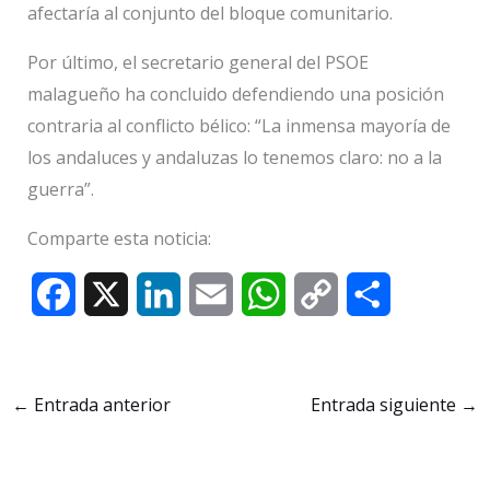
afectaría al conjunto del bloque comunitario.
Por último, el secretario general del PSOE
malagueño ha concluido defendiendo una posición
contraria al conflicto bélico: “La inmensa mayoría de
los andaluces y andaluzas lo tenemos claro: no a la
guerra”.
Comparte esta noticia:
F
X
L
E
W
C
C
a
i
m
h
o
o
c
n
a
a
p
m
←
Entrada anterior
Entrada siguiente
→
e
k
i
t
y
p
b
e
l
s
L
a