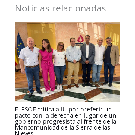
o
d
A
i
r
Noticias relacionadas
o
I
p
n
t
k
n
p
k
i
r
El PSOE critica a IU por preferir un
pacto con la derecha en lugar de un
gobierno progresista al frente de la
Mancomunidad de la Sierra de las
Nieves