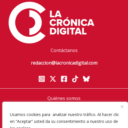
Contáctanos
redaccion@lacronicadigital.com
Quiénes somos
Política de privacidad
Aviso Legal
Usamos cookies para analizar nuestro tráfico. Al hacer clic
en “Aceptar” usted da su consentimiento a nuestro uso de
Política de cookies