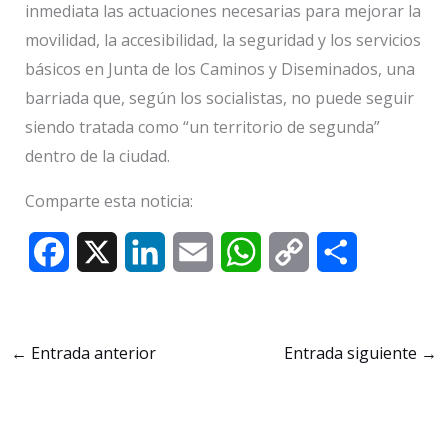
inmediata las actuaciones necesarias para mejorar la
movilidad, la accesibilidad, la seguridad y los servicios
básicos en Junta de los Caminos y Diseminados, una
barriada que, según los socialistas, no puede seguir
siendo tratada como “un territorio de segunda”
dentro de la ciudad.
Comparte esta noticia:
F
X
L
E
W
C
C
a
i
m
h
o
o
c
n
a
a
p
m
←
Entrada anterior
Entrada siguiente
→
e
k
i
t
y
p
b
e
l
s
L
a