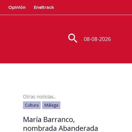
Opinión
Eneltrack
Buscar
08-08-2026
Otras noticias...
Cultura
Málaga
María Barranco,
nombrada Abanderada