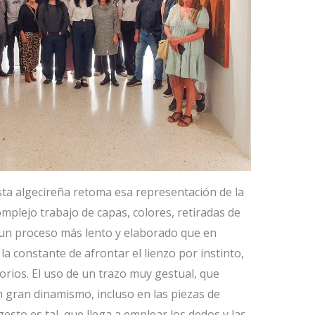
ista algecireña retoma esa representación de la
omplejo trabajo de capas, colores, retiradas de
 un proceso más lento y elaborado que en
a constante de afrontar el lienzo por instinto,
orios. El uso de un trazo muy gestual, que
un gran dinamismo, incluso en las piezas de
sto es tal, que llega a emplear los dedos y las