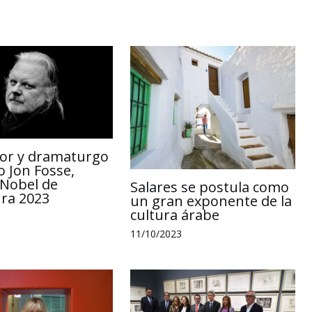
k
i
r
itor y dramaturgo
 Jon Fosse,
Nobel de
Salares se postula como
ura 2023
un gran exponente de la
cultura árabe
11/10/2023