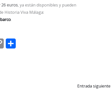
y 26 euros
, ya están disponibles y pueden
 de Historia Viva Málaga:
mbarco
.
C
C
o
o
p
m
y
p
L
a
Entrada siguiente
i
r
n
t