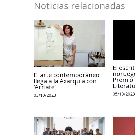
k
n
p
Noticias relacionadas
El escr
noruego
El arte contemporáneo
Premio 
llega a la Axarquía con
Literat
‘Arriate’
05/10/2023
03/10/2023