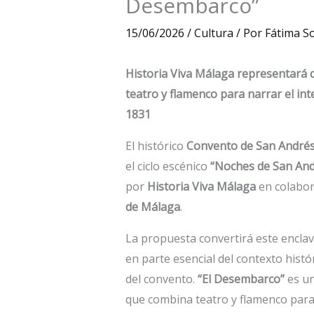
Desembarco”
15/06/2026
/
Cultura
/ Por
Fátima S
Historia Viva Málaga representará d
teatro y flamenco para narrar el int
1831
El histórico
Convento de San André
el ciclo escénico
“Noches de San And
por
Historia Viva Málaga
en colabor
de Málaga
.
La propuesta convertirá este enclav
en parte esencial del contexto histó
del convento.
“El Desembarco”
es un
que combina teatro y flamenco para 