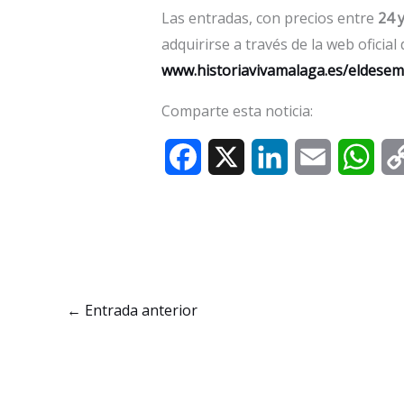
Las entradas, con precios entre
24 
adquirirse a través de la web oficial
www.historiavivamalaga.es/eldese
Comparte esta noticia:
F
X
L
E
W
a
i
m
h
c
n
a
a
e
k
i
t
b
e
l
s
←
Entrada anterior
o
d
A
o
I
p