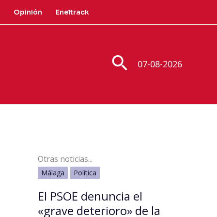
Opinión
Eneltrack
Buscar
07-08-2026
Otras noticias...
Málaga
Política
El PSOE denuncia el
«grave deterioro» de la