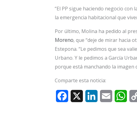
“El PP sigue haciendo negocio con l
la emergencia habitacional que viv
Por último, Molina ha pedido al pres
Moreno
, que “deje de mirar hacia ot
Estepona. “Le pedimos que sea valie
Urbano. Y le pedimos a García Urban
porque está manchando la imagen d
Comparte esta noticia:
F
X
L
E
W
a
i
m
h
c
n
a
a
e
k
i
t