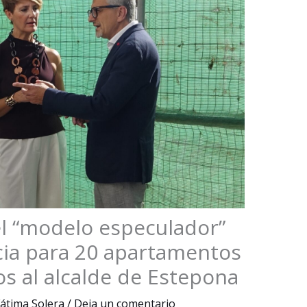
l “modelo especulador”
ncia para 20 apartamentos
os al alcalde de Estepona
átima Solera
/
Deja un comentario