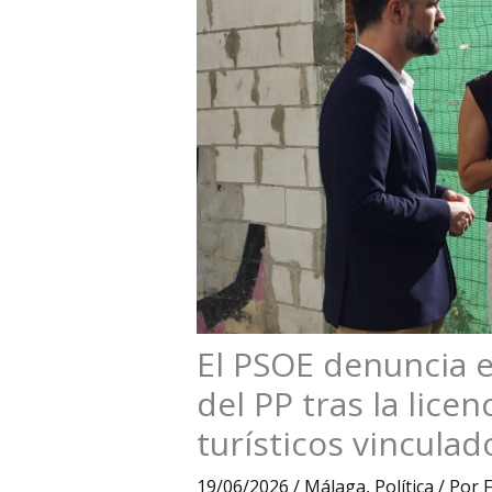
El PSOE denuncia e
del PP tras la lice
turísticos vinculad
19/06/2026
/
Málaga
,
Política
/ Por
F