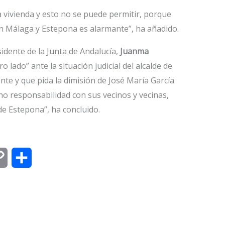
a vivienda y esto no se puede permitir, porque
en Málaga y Estepona es alarmante”, ha añadido.
idente de la Junta de Andalucía,
Juanma
ro lado” ante la situación judicial del alcalde de
nte y que pida la dimisión de José María García
o responsabilidad con sus vecinos y vecinas,
e Estepona”, ha concluido.
C
C
o
o
p
m
y
p