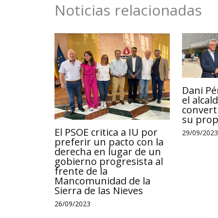
k
n
p
Noticias relacionadas
Dani Pé
el alca
convert
su propi
El PSOE critica a IU por
29/09/2023
preferir un pacto con la
derecha en lugar de un
gobierno progresista al
frente de la
Mancomunidad de la
Sierra de las Nieves
26/09/2023