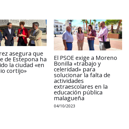
k
i
r
rez asegura que
El PSOE exige a Moreno
lde de Estepona ha
Bonilla «trabajo y
ido la ciudad «en
celeridad» para
o cortijo»
solucionar la falta de
actividades
extraescolares en la
educación pública
malagueña
04/10/2023