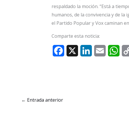
respaldado la moción. “Está a tiemp
humanos, de la convivencia y de la i
el Partido Popular y Vox caminan en 
Comparte esta noticia:
F
X
L
E
W
a
i
m
h
c
n
a
a
e
k
i
t
b
e
l
s
←
Entrada anterior
o
d
A
o
I
p