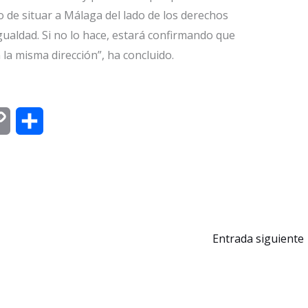
o de situar a Málaga del lado de los derechos
gualdad. Si no lo hace, estará confirmando que
la misma dirección”, ha concluido.
C
C
o
o
p
m
y
p
L
a
Entrada siguiente
i
r
n
t