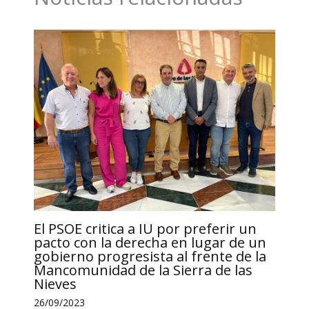
o
I
p
n
t
k
n
p
k
i
r
El PSOE critica a IU por preferir un
pacto con la derecha en lugar de un
gobierno progresista al frente de la
Mancomunidad de la Sierra de las
Nieves
26/09/2023