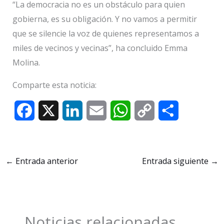
“La democracia no es un obstáculo para quien
gobierna, es su obligación. Y no vamos a permitir
que se silencie la voz de quienes representamos a
miles de vecinos y vecinas”, ha concluido Emma
Molina.
Comparte esta noticia:
F
X
L
E
W
C
C
a
i
m
h
o
o
c
n
a
a
p
m
←
Entrada anterior
Entrada siguiente
→
e
k
i
t
y
p
b
e
l
s
L
a
o
d
A
i
r
Noticias relacionadas