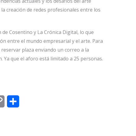
ndencias actuales y los desafíos del arte
la creación de redes profesionales entre los
 de Cosentino y La Crónica Digital, lo que
ción entre el mundo empresarial y el arte. Para
o reservar plaza enviando un correo a la
 Ya que el aforo está limitado a 25 personas.
C
C
o
o
p
m