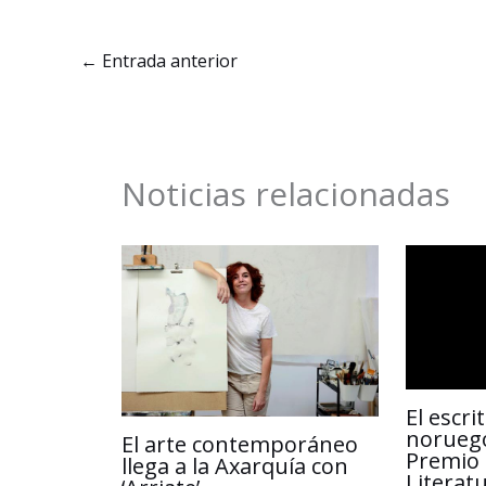
e
k
i
t
b
e
l
s
←
Entrada anterior
o
d
A
o
I
p
k
n
p
Noticias relacionadas
El escr
noruego
El arte contemporáneo
Premio 
llega a la Axarquía con
Literat