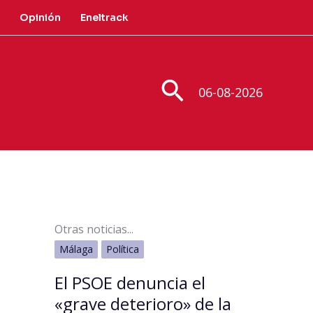
Opinión
Eneltrack
Buscar
06-08-2026
Otras noticias...
Málaga
Política
El PSOE denuncia el
«grave deterioro» de la