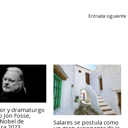
y
p
L
a
Entrada siguiente
i
r
n
t
k
i
r
itor y dramaturgo
 Jon Fosse,
Nobel de
Salares se postula como
ura 2023