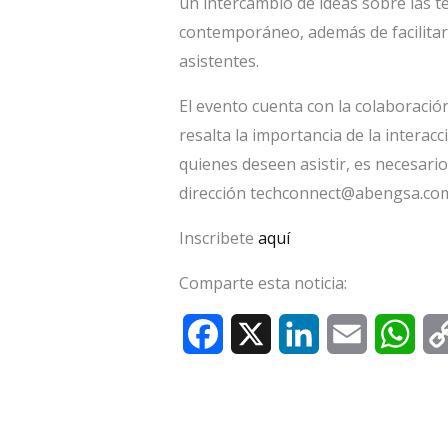
un intercambio de ideas sobre las te
contemporáneo, además de facilitar 
asistentes.
El evento cuenta con la colaboración
resalta la importancia de la interac
quienes deseen asistir, es necesari
dirección techconnect@abengsa.com.
Inscribete
aquí
Comparte esta noticia:
F
X
L
E
W
a
i
m
h
c
n
a
a