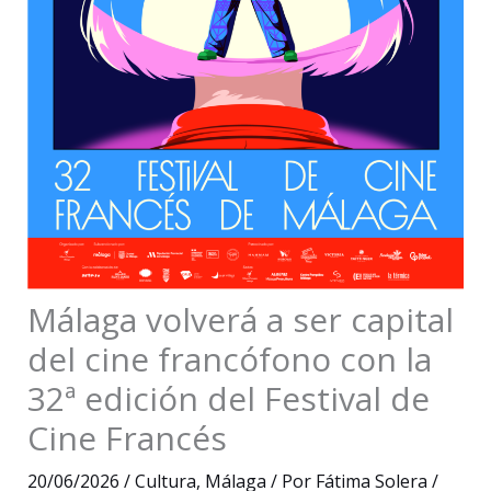
Málaga volverá a ser capital
del cine francófono con la
32ª edición del Festival de
Cine Francés
20/06/2026
/
Cultura
,
Málaga
/ Por
Fátima Solera
/